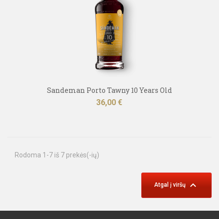
Sandeman Porto Tawny 10 Years Old
Kaina
36,00 €
Rodoma 1-7 iš 7 prekės(-ių)

Atgal į viršų