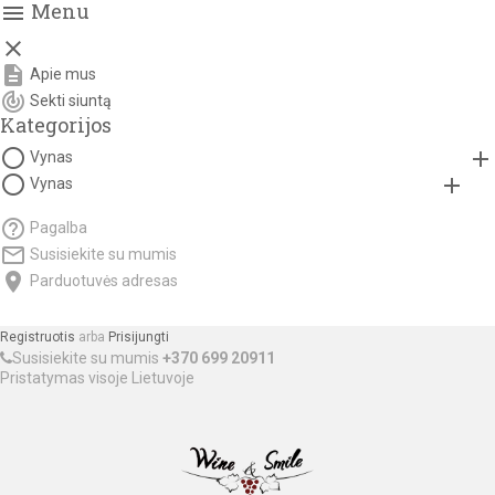
Menu
menu

description
Apie mus
track_changes
Sekti siuntą
Kategorijos
panorama_fish_eye
add
Vynas
panorama_fish_eye
add
Vynas
help_outline
Pagalba
mail_outline
Susisiekite su mumis
location_on
Parduotuvės adresas
Registruotis
arba
Prisijungti
Susisiekite su mumis
+370 699 20911
Pristatymas visoje Lietuvoje