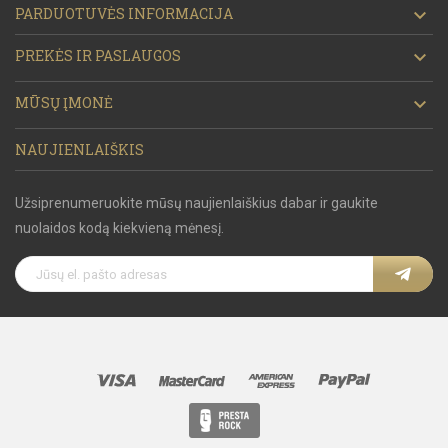
PARDUOTUVĖS INFORMACIJA

PREKĖS IR PASLAUGOS

MŪSŲ ĮMONĖ

NAUJIENLAIŠKIS
Užsiprenumeruokite mūsų naujienlaiškius dabar ir gaukite
nuolaidos kodą kiekvieną mėnesį.