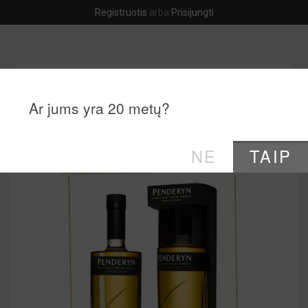
Registruotis
arba
Prisijungti

Ar jums yra 20 metų?
0
0
0
menu
NE
TAIP