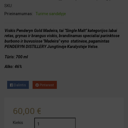
SKU:
Prieinamumas:
Turime sandėlyje
Viskis Penderyn Gold Madeira, tai "Single Malt" kategorijos labai
retas, grynas ir brangus viskis, brandinamas specialiai parinktose
burbono ir buvusiose "Madeira" vyno
statinėse, pagamintas
PENDERYN DISTILLERY Jungtinėje Karalystėje Velse.
Tūris: 700 ml
Alko: 46%
Dalintis
Pinterest
60,00 €
Kiekis