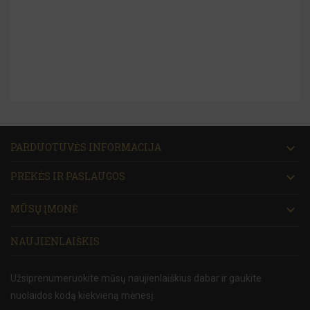
co
PARDUOTUVĖS INFORMACIJA

PREKĖS IR PASLAUGOS

MŪSŲ ĮMONĖ

NAUJIENLAIŠKIS
Užsiprenumeruokite mūsų naujienlaiškius dabar ir gaukite
nuolaidos kodą kiekvieną mėnesį.