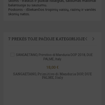
Skonis - traškus ir puikiai išbaigtas, saldumas maloniai 
balansuoja su sausumu.
Poskonis - išliekančios tropinių vaisių, razinų ir vanilės 
skonių natos.
7 PREKĖS TOJE PAČIOJE KATEGORIJOJE
Kaina
18,00 €
Vi
SANGAETANO, Primitivo di Manduria DOP, DUE
PALME, Italy