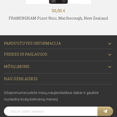
Kaina
30,00 €
FRAMINGHAM Pinot Noir, Marlborough, New Zealand
PARDUOTUVĖS INFORMACIJA

PREKĖS IR PASLAUGOS

MŪSŲ ĮMONĖ

NAUJIENLAIŠKIS
Užsiprenumeruokite mūsų naujienlaiškius dabar ir gaukite
nuolaidos kodą kiekvieną mėnesį.