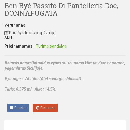
Ben Ryé Passito Di Pantelleria Doc,
DONNAFUGATA
Vertinimas
Parašykite savo apžvalgą
SKU:
Prieinamumas:
Turime sandėlyje
Baltasis natūraliai saldus vynas su saugoma kilmės vietos nuoroda,
pagamintas Sicilijoje.
Vynuogės: Zibibbo (Aleksandrijos Muscat).
Tūris: 0,375 ml. Alko: 14,5%.
Dalintis
Pinterest