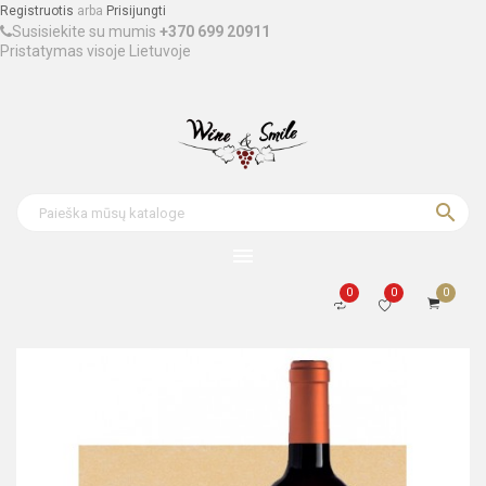
Registruotis
arba
Prisijungti
Susisiekite su mumis
+370 699 20911
Pristatymas visoje Lietuvoje

menu
0
0
0