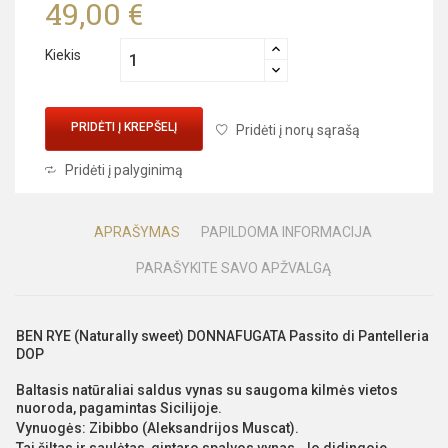
49,00 €
Kiekis
PRIDĖTI Į KREPŠELĮ
Pridėti į norų sąrašą
Pridėti į palyginimą
APRAŠYMAS
PAPILDOMA INFORMACIJA
PARAŠYKITE SAVO APŽVALGĄ
BEN RYE (Naturally sweet) DONNAFUGATA Passito di Pantelleria
DOP
Baltasis natūraliai saldus vynas su saugoma kilmės vietos
nuoroda, pagamintas
Sicilijoje.
Vynuogės: Zibibbo (Aleksandrijos Muscat).