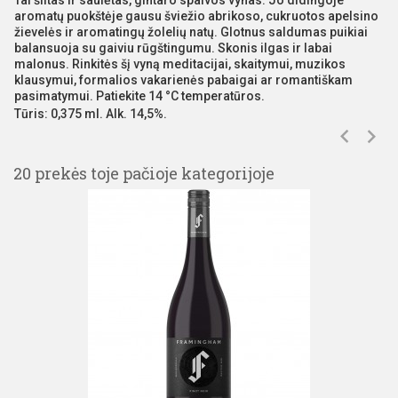
Tai šiltas ir saulėtas, gintaro spalvos vynas. Jo didingoje
aromatų puokštėje gausu šviežio abrikoso, cukruotos apelsino
žievelės ir aromatingų žolelių natų. Glotnus saldumas puikiai
balansuoja su gaiviu rūgštingumu. Skonis ilgas ir labai
malonus. Rinkitės šį vyną meditacijai, skaitymui, muzikos
klausymui, formalios vakarienės pabaigai ar romantiškam
pasimatymui. Patiekite 14 °C temperatūros.
Tūris: 0,375 ml. Alk. 14,5%.
20 prekės toje pačioje kategorijoje