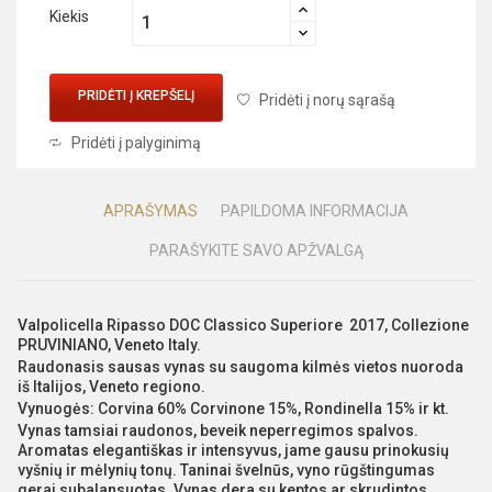
Kiekis
PRIDĖTI Į KREPŠELĮ
Pridėti į norų sąrašą
Pridėti į palyginimą
APRAŠYMAS
PAPILDOMA INFORMACIJA
PARAŠYKITE SAVO APŽVALGĄ
Valpolicella Ripasso DOC Classico Superiore 2017, Collezione
PRUVINIANO, Veneto Italy.
Raudonasis sausas vynas su saugoma kilmės vietos nuoroda
iš Italijos, Veneto regiono.
Vynuogės: Corvina 60% Corvinone 15%, Rondinella 15% ir kt.
Vynas tamsiai raudonos, beveik neperregimos spalvos.
Aromatas elegantiškas ir intensyvus, jame gausu prinokusių
vyšnių ir mėlynių tonų. Taninai švelnūs, vyno rūgštingumas
gerai subalansuotas. Vynas dera su keptos ar skrudintos