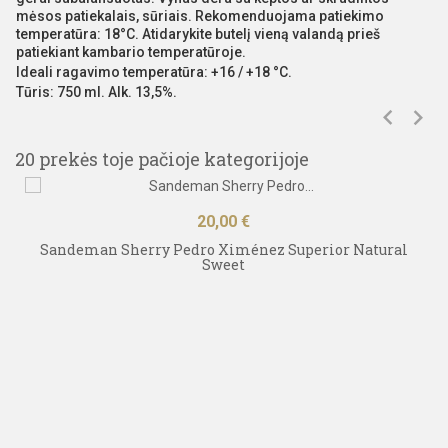
mėsos patiekalais, sūriais. Rekomenduojama patiekimo
temperatūra: 18°C. Atidarykite butelį vieną valandą prieš
patiekiant kambario temperatūroje.
Ideali ragavimo temperatūra: +16 / +18 °C.
Tūris: 750 ml. Alk. 13,5%.
20 prekės toje pačioje kategorijoje
Kaina
20,00 €
Sandeman Sherry Pedro Ximénez Superior Natural
Sweet