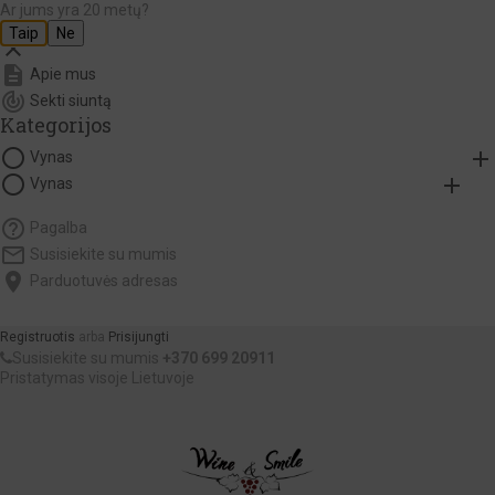
Menu
menu
Ar jums yra 20 metų?
Taip
Ne

description
Apie mus
track_changes
Sekti siuntą
Kategorijos
panorama_fish_eye
add
Vynas
panorama_fish_eye
add
Vynas
help_outline
Pagalba
mail_outline
Susisiekite su mumis
location_on
Parduotuvės adresas
Registruotis
arba
Prisijungti
Susisiekite su mumis
+370 699 20911
Pristatymas visoje Lietuvoje