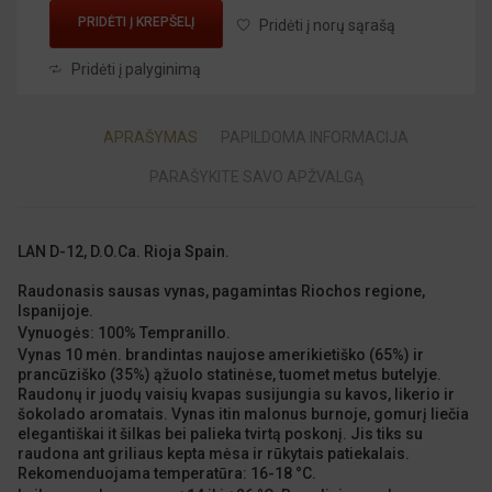
PRIDĖTI Į KREPŠELĮ
Pridėti į norų sąrašą
Pridėti į palyginimą
APRAŠYMAS
PAPILDOMA INFORMACIJA
PARAŠYKITE SAVO APŽVALGĄ
LAN D-12, D.O.Ca. Rioja Spain.
Raudonasis sausas vynas, pagamintas Riochos regione,
Ispanijoje.
Vynuogės: 100% Tempranillo.
Vynas 10 mėn. brandintas naujose amerikietiško (65%) ir
prancūziško (35%) ąžuolo statinėse, tuomet metus butelyje.
Raudonų ir juodų vaisių kvapas susijungia su kavos, likerio ir
šokolado aromatais. Vynas itin malonus burnoje, gomurį liečia
elegantiškai it šilkas bei palieka tvirtą poskonį. Jis tiks su
raudona ant griliaus kepta mėsa ir rūkytais patiekalais.
Rekomenduojama temperatūra: 16-18 °C.