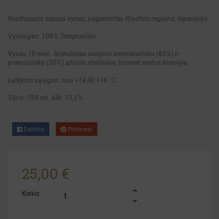
Raudonasis sausas vynas, pagamintas Riochos regione, Ispanijoje.
Vynuogės: 100% Tempranillo.
Vynas 10 mėn. brandintas naujose amerikietiško (65%) ir
prancūziško (35%) ąžuolo statinėse, tuomet metus butelyje.
Laikymo sąlygos: nuo +14 iki +16 °C.
Tūris: 750 ml. Alk. 13,5%.
Dalintis
Pinterest
25,00 €
Kiekis