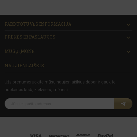
PARDUOTUVĖS INFORMACIJA

PREKĖS IR PASLAUGOS

MŪSŲ ĮMONĖ

NAUJIENLAIŠKIS
Užsiprenumeruokite mūsų naujienlaiškius dabar ir gaukite
nuolaidos kodą kiekvieną mėnesį.