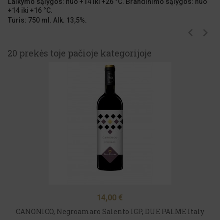
Laikymo sąlygos: nuo +14 iki +26 °C. Brandinimo
sąlygos: nuo
+14 iki +16 °C.
Tūris: 750 ml. Alk. 13,5%.
20 prekės toje pačioje kategorijoje
Kaina
14,00 €
CANONICO, Negroamaro Salento IGP, DUE PALME Italy